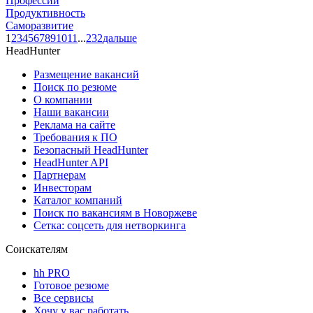
Профессии
Продуктивность
Саморазвитие
1
2
3
4
5
6
7
8
9
10
11
...
232
дальше
HeadHunter
Размещение вакансий
Поиск по резюме
О компании
Наши вакансии
Реклама на сайте
Требования к ПО
Безопасный HeadHunter
HeadHunter API
Партнерам
Инвесторам
Каталог компаний
Поиск по вакансиям в Новоржеве
Сетка: соцсеть для нетворкинга
Соискателям
hh PRO
Готовое резюме
Все сервисы
Хочу у вас работать