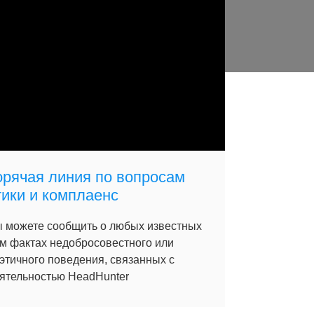
орячая линия по вопросам
тики и комплаенс
 можете сообщить о любых известных
м фактах недобросовестного или
этичного поведения, связанных с
ятельностью HeadHunter