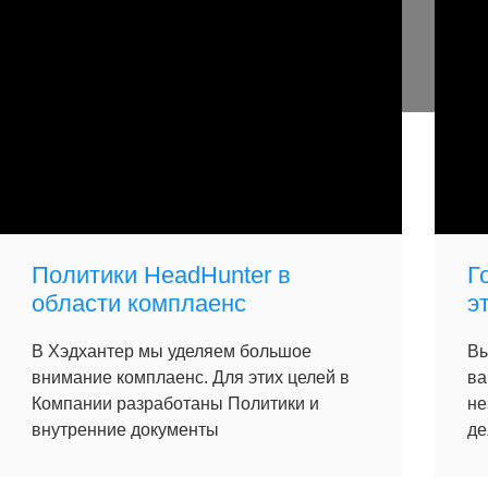
Политики HeadHunter в
Г
области комплаенс
э
В Хэдхантер мы уделяем большое
Вы
внимание комплаенс. Для этих целей в
ва
Компании разработаны Политики и
не
внутренние документы
де