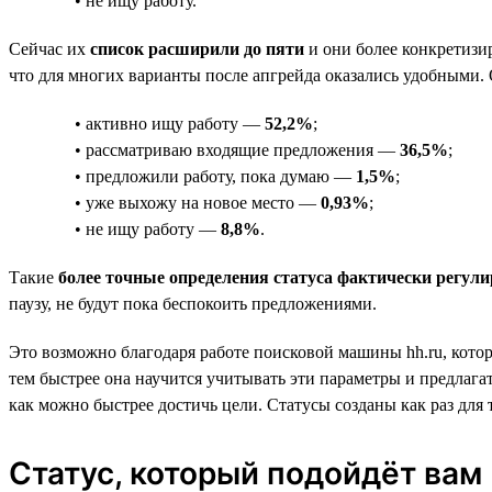
• не ищу работу.
Сейчас их
список расширили до пяти
и они более конкретизи
что для многих варианты после апгрейда оказались удобными. 
• активно ищу работу —
52,2%
;
• рассматриваю входящие предложения —
36,5%
;
• предложили работу, пока думаю —
1,5%
;
• уже выхожу на новое место —
0,93%
;
• не ищу работу —
8,8%
.
Такие
более точные определения статуса фактически регули
паузу, не будут пока беспокоить предложениями.
Это возможно благодаря работе поисковой машины hh.ru, котор
тем быстрее она научится учитывать эти параметры и предлагат
как можно быстрее достичь цели. Статусы созданы как раз для 
Статус, который подойдёт вам