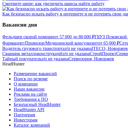
Смотрите шире: как увеличить шансы найти работу
Как безопасно искать работу в интернете и не потерять свои д
Вакансии дня
Фельдшер скорой помощи
от
57 000
до
80 000
₽
ГБУЗ Псковской 
Фармацевт/Провизор/Медицинский консультант
от
65 000
₽
Сет
Водитель грузового транспорта
з/п не указана
ITECO, Новоржев
Сварщик металлоконструкций
з/п не указана
СтройПроектСерви
Тайный покупатель
з/п не указана
Сервизория, Новоржев
HeadHunter
Размещение вакансий
Поиск по резюме
О компании
Наши вакансии
Реклама на сайте
Требования к ПО
Безопасный HeadHunter
HeadHunter API
Партнерам
Инвесторам
Каталог компаний