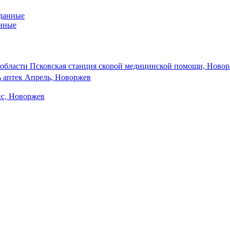
анные
области Псковская станция скорой медицинской помощи, Ново
ь аптек Апрель, Новоржев
с, Новоржев